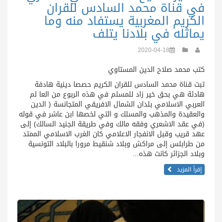
في قناة محمد السادس للقران
الكريم المغربية يستفاد منه وما
يماثله في بلادنا يتلف
2020-04-18
كتب محمد صلاح الدين المستاوي
تبث قناة محمد السادس للقران الكريم حصصا دينية هادفة
هادئة هي بحق خير زاد للمسلم في هذه الربوع من العا لم
العربي الاسلامي بلدان الشمال الافريقي المتجانسة ( الدين
والعقيدة والمذهب والمسلك و التي لخصها ابن عاشر في قوله
(في عقد الاشعري وفقه مالك وفي طريقة الجنيد السالك) إلى
عهد قريب وقبل الانفجار الاعلامي كان الغرب الاسلامي الممتد
من طرابلس إلى مراكش وبلاد شنقيط مرورا بالبلاد التونسية
وبلاد الجزائر كانت هذه...
إقرأ المزيد