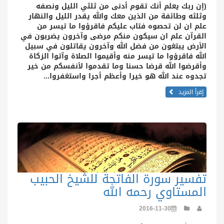
(
إن ربك يعلم أنك تقوم أدنى من ثلثي الليل ونصفه
وثلثه وطائفة من الذين معك والله يقدر الليل والنهار
علم ان لن تحصوه فتاب عليكم فاقرؤوا ما تيسر من
القرآن علم ان سيكون منكم مرضى وآخرون يضربون في
الأرض يبتغون من فضل الله وآخرون يقاتلون في سبيل
الله فاقرؤوا ما تيسر منه وأقيموا الصلاة وآتوا الزكاة
وأقرضوا الله قرضا حسنا وما تقدموا لأنفسكم من خير
تجدوه عند الله هو خيرا وأعظم أجرا واستغفروا...
إقرأ المزيد
تفسير سورة الفاتحة للشيخ الحبيب
المستاوي رحمه الله
2016-11-30