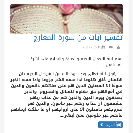
تفسير آيات من سورة المعارج
2017-12-10
بسم الله الرحمان الرحيم والصلاة والسلام على أشرف
المسلمين
يقول الله تعالى بعد اعوذ بالله من الشيطان الرجيم (
ان
الانسان خُلق هلوعا اذا مسه الشر جزوعا واذا مسه الخير
منوعا الا المصلين الذين هم على صلاتهم دائمون والذين
في أموالهم حق معلوم للسائل والمحروم، والذين
يصدقون بيوم الدين والذين هم من عذاب ربهم
مشفقون ان عذاب ربهم غير مأمون، والذين هم
لفروجهم حافظون الا على أزواجهم أو ما ملكت أيمانهم
فانهم غير ملومين فمن ابتغى...
إقرأ المزيد