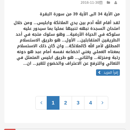
2016-11-30
من الأية 34 الى الأية 39 من سورة البقرة
لقد أقام الله آدم بين يدي الملائكة وابليس... ومن خلال
امتحان السجدة نبهه تنبيها عمليا بما سيدور عليه
سلوكه في الحياة الأرضية... وهو سلوك متجه في أحد
الطريقين المتقابلين... الأول... هو طريق الاستسلام
المطلق لأمر الله كالملائكة... وان كان ذلك الاستسلام
بمعناه العملي يعني اخضاعه نفسه أمام عبد هو دونه
رتبة ومنزلة... والثاني... هو طريق ابليس المتمثل في
التعالي والترفع عن الاعتراف والخضوع للغير... ان...
إقرأ المزيد
1
2
3
4