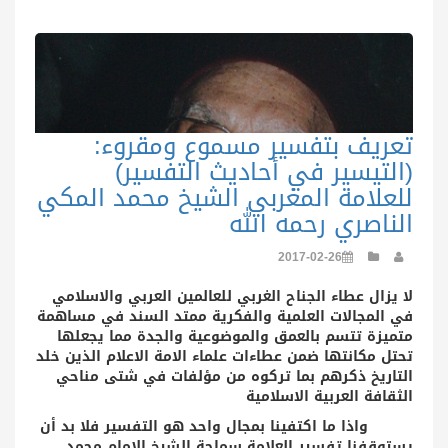
تعريف بتفسير مسموع ومقروء:
(التيسير في أحاديث التفسير)
للعلامة المغربي الشيخ محمد المكي
الناصري رحمه الله
2017-02-26
لا يزال عطاء الجناح الغربي للعالمين العربي والاسلامي
في المجالات العلمية والفكرية ممتد السند في مساهمة
متميزة تتسم بالعمق والموضوعية والجدة مما يجعلها
تحتل مكانتها ضمن عطاءات علماء الامة الاعلام الذين خلد
التاريخ ذكرهم بما تركوه من مؤلفات في شتى مناحي
الثقافة العربية الاسلامية
واذا ما اكتفينا بمجال واحد هو التفسير فلا بد أن
يستوقفنا تفسير العلامة سماحة الشيخ الامام
محمد