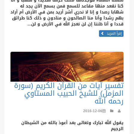
لمسنا السماء فوجدناها ملئت حرسا شديدا و شهبا و أنا
كنا نقعد منها مقاعد للسمع فمن بسمع الآن يجد له
شهابا رصدا و إنا لا ندري أشر أريد بمن في الأرض أم أراد
بهم رشدا وأنا منا الصالحون و منادون و ذلك كنا طرائق
قددا و أنا ظننا إن لن نعجز الله في الأرض و لن...
إقرأ المزيد
تفسير آيات من القرآن الكريم (سورة
المزمل) للشيخ الحبيب المستاوي
رحمه الله
2016-12-06
يقول الله تبارك وتعالى بعد أعوذ بالله من الشيطان
الرجيم