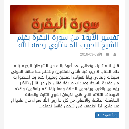
تفسير الآية1 من سورة البقرة بقلم
الشيخ الحبيب المستاوي رحمه الله
2018-03-09
قال الله تبارك وتعالى بعد أعوذ بالله من الشيطان الرجيم (الم
ذلك الكتاب لا ريب فيه هُدى للمتقين) ونتكلم عما ساقه المولى
سبحانه وتعالى بيانا لهؤلاء المتقين وتمييزا لهم بما اختصوا به
من عقيدة راسخة وعبادات صادقة فقال جل من قائل (الذين
يؤمنون بالغيب ويقيمون الصلاة ومما رزقناهم ينفقون) وهذه
الاوصاف الثلاثة التي هي الايمان القوي الثابت والصلاة
الخاشعة الدائمة والانفاق من كل ما رزق الله سواء كان ماديا او
غير مادي اذا اجتمعت في شخص فانها تجعله...
إقرأ المزيد