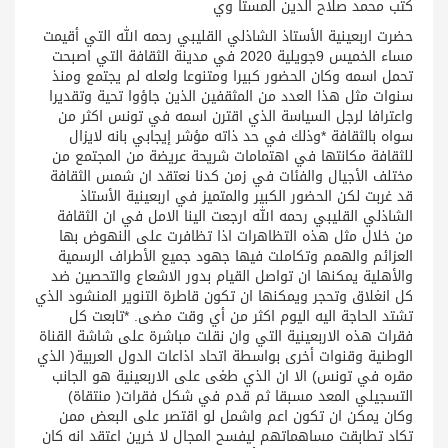
كتب محمد صلاح الدين المستا وي
حضرت اربعينية الأستاذ الشاذلي القليبي رحمه الله التي أقيمت
مساء الخميس 9جويلية 2020 في مدينة الثقافة التي اصبحت
تحمل اسمه وكان الحضور كبيرا ومتنوعا ولعله لم يجتمع ومنذ
سنوات مثل هذا العدد من المثقفين الذين جاؤوا تحية وتقديرا
واعترافا لرجل السياسة الذي اقترن اسمه في تونس اكثر من
سواه بالثقافة *وذلك في حد ذاته مؤشر إيجابي بانه لايزال
للثقافة مكانتها في اهتمامات شريحة عريضة من المجتمع من
مختلف الأجيال والفئات في زمن كدنا نعتقد ان شمس الثقافة
قد غربت لكن الحضور الكبير والمتميز في اربعينية الأستاذ
الشاذلي القليبي رحمه الله ارجعت الينا الامل في ان الثقافة
من خلال مثل هذه التظاهرات اذا تظافرت على النهوض بها
العزائم والهمم وتكاملت فيها جهود جميع الأطراف الرسمية
والأهلية يمكنها ان تواصل القيام بدور الاشعاع والتحصين ضد
كل انغلاق وتحجر ويمكنها ان تكون قاطرة التنوير المنشود الذي
تشتد الحاجة اليه اليوم اكثر من أي وقت مضى. *تابعت كل
فقرات هذه الاربعينية التي وان نقلت مباشرة على شاشة القناة
الوطنية وقنوات أخرى بواسطة اتحاد اذاعات الدول العربية( الذي
مقره في تونس) الا ان الذي طغى على الاربعينية هو الجانب
التسجيلي المعد مسبقا ثم قدم في شكل فقرات( منتقاة)
وكان يمكن ان تكون اعم واشمل لو اقتصر على البعض ممن
تكاد تطابقت مساهماتهم ليفسح المجال لا خرين اعتقد انه كان