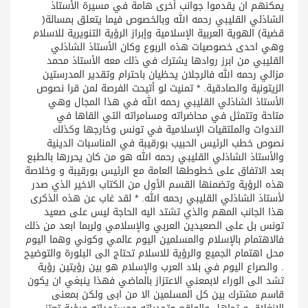
يمكنهم ان يقدموا جوانب أخرى هامة في مسيرة الأستاذ
الشاذلي القليبي رحمه الله وبالخصوص فيما يتعلق بمسالة(
قضية) الهوية العربية الإسلامية وإبراز الرؤية التنويرية للاسلام
وهي احدى خصوصيات هذه الربوع وكان الأستاذ الشاذلي
القليبي من ابرز روادها يشترك في ذلك معه الأستاذ محمد
مزالي رحمه الله فالرجلان يحظيان باحترام وتقدير المدرستين
الزيتونية والصادقية. * تمنيت لو أتيحت الفرصة لمن قرا نصوص
الأستاذ الشاذلي القليبي رحمه الله في هذا المجال وهي
متاحة وتتمثل في محاضراته ومسامراته التي القاها في
الندوات والملتقيات الإسلامية في تونس وخارجها وكذلك
نصوص خطب الرئيس الحبيب بورقيبة في المناسبات الدينية
والأستاذ الشاذلي القليبي رحمه الله هو من كان يحررها بالطبع
بعد الاتفاق على خطوطها العامة مع الرئيس بورقيبة و وخلاصة
هذه الرؤية وتضمنها القسم الأول من الكتاب الاخير الذي صدر
لأستاذ الشاذلي القليبي رحمه الله. * لقد غاب عن هذه الذكرى
هذا الجانب المهم والذي تشتد اليه الحاجة ليس على صعيد
تونس بل على الصعيدين العربي والإسلامي ولربما ابعد من ذلك
فالاهتمام بالإسلام والمسلمين اليوم عالمي وكوني وهما اليوم
محل اهتمام الجميع والرؤية للاسلام تحتاج الى البلورة والتوضيح
. والصراع اليوم في بلاد العرب والإسلام هو بين رؤيتين رؤية
تشد الى الوراء لابمعني الاعتزاز بالماضي فهذا ينبغي ان يكون
قاسم مشترك بين كل المسلمين الا من ابى ولكن بمعنى