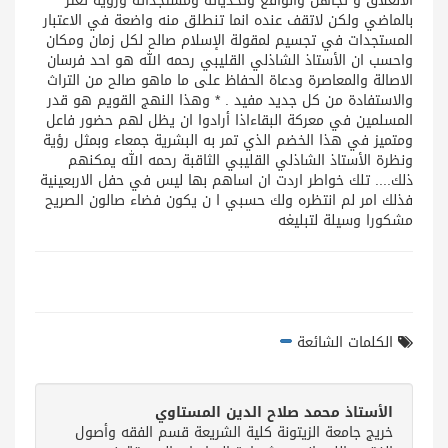
الانغلاق و تجاهل والواقع وتحدياته ومستجداته ورؤية تعتز
بالماضي ولكن لاتقف عنده انما تنطلق منه واضعة في الاعتبار
المستجدات في تجسيم لمقولة الإسلام صالح لكل زمان ومكان
واحسب ان الأستاذ الشاذلي القليبي رحمه الله هو احد فرسان
الاصالة والمعاصرة ودعاة الحفاظ على ما ماهو صالح من التراث
والاستفادة من كل جديد مفيد . * وهذا النهج القويم هو قدر
المسلمين في معركة البقاءاذا أرادوا ان يظل لهم حضور فاعل
ومتميز في هذا الخضم الذي تمر به البشرية جمعاء وبمثل رؤية
ونظرة الأستاذ الشاذلي القليبي الثاقبة رحمه الله يمكنهم
ذلك.... تلك خواطر اردت ان اساهم بها ليس في حفل الاربعينية
فذلك امر لم انتظره ولك حسبي ا ن يكون فضاء صالون الصريح
مشكورا وسيلة لتبليغه
الكلمات الشائعة
الأستاذ محمد صلاح الدين المستاوي
خريج جامعة الزيتونة كلية الشريعة قسم الفقه وأصول