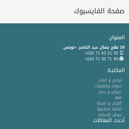
صفحة الفايسبوك
العنوان
28 نهج جمال عبد الناصر –تونس
+216 71 43 21 33
+216 71 32 71 30
المكتبـة
تراجم و أعلام
ندوات وملتقيات
عروض و ردود
فقه
القران و السنة
ثقافة اسلامية
جوهر الإسلام
أحدث المقالات