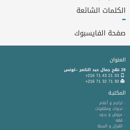
الكلمات الشائعة
صفحة الفايسبوك
العنوان
28 نهج جمال عبد الناصر –تونس
+216 71 43 21 33
+216 71 32 71 30
المكتبـة
تراجم و أعلام
ندوات وملتقيات
عروض و ردود
فقه
القران و السنة