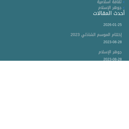
ثقافة اسلامية
جوهر الإسلام
أحدث المقالات
2026-01-25
إختتام الموسم الشاذلي 2023
2023-08-28
جوهر الإسلام
2023-08-28
الاسلام: حقائق وأعلام ومعالم
موقع الشيخ محمد صلاح الدين المستاوي عضو المجلس الإسلامي
بتونس وخريج جامعة الزيتونة (كلية الشريعة وأصول الدين) يتضمن
تعريفا بالشيخ والده الحبيب المستاوي رحمه الله وهو احد علماء
الزيتونة ودعاة الإسلام حيث سيجد المتصفح لهذا الموقع فقرات من
أعماله.
الصفحة الأساسية
الاتصال
خريطة الموقع
باختصار