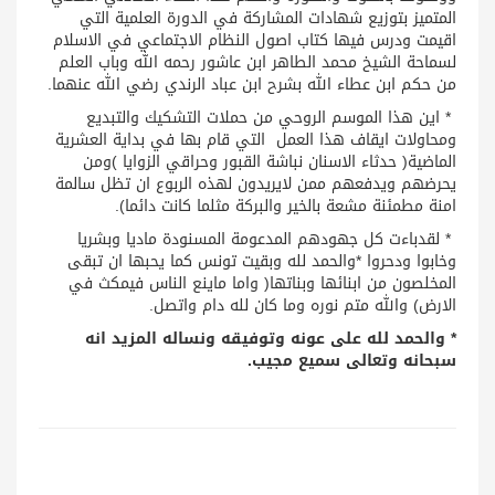
المتميز بتوزيع شهادات المشاركة في الدورة العلمية التي
اقيمت ودرس فيها كتاب اصول النظام الاجتماعي في الاسلام
لسماحة الشيخ محمد الطاهر ابن عاشور رحمه الله وباب العلم
من حكم ابن عطاء الله بشرح ابن عباد الرندي رضي الله عنهما.
* اين هذا الموسم الروحي من حملات التشكيك والتبديع
ومحاولات ايقاف هذا العمل التي قام بها في بداية العشرية
الماضية( حدثاء الاسنان نباشة القبور وحراقي الزوايا )ومن
يحرضهم ويدفعهم ممن لايريدون لهذه الربوع ان تظل سالمة
امنة مطمئنة مشعة بالخير والبركة مثلما كانت دائما).
* لقدباءت كل جهودهم المدعومة المسنودة ماديا وبشريا
وخابوا ودحروا *والحمد لله وبقيت تونس كما يحبها ان تبقى
المخلصون من ابنائها وبناتها( واما ماينع الناس فيمكث في
الارض) والله متم نوره وما كان لله دام واتصل.
* والحمد لله على عونه وتوفيقه ونساله المزيد انه
سبحانه وتعالى سميع مجيب.