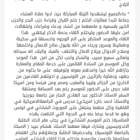
الزلاج.
* جاءالجميع ليشهدوا الليلة المباركة حيث ادوا صلاة العشاء
جماعة لتبدا فعاليات الختم ( ختم القران وقراءة حزب البحر والحزب
الكبير بقسميه و مامعهما من انشاد ودعاء وضراعات وابتهالات
امن عليها الحضور وليختتم اللقاء بحصة الذكر لينتهي هذا
اللقاء والموعد المنتظر على اتم الوجوه واحسنها في سكينة
وطمانينة وسرور ورجاء من الله بقبول صالح الاعمال واخلصها
وصلاح الاحوال ويلاغ الامال واللطف- بالعباد والبلاد انه سبحانه
وتعالى سميع مجيب. والشكر واجب لكل من امن هذا الموعد
وكل الموسم من السادة القائمين على خدمة المقام والمغارة
جازاهم الله خيرا وامدهم بعونه وتوفيقه. على ما بذلوه من
جهود وحفاوة بالزائرين من التونسيين و اخوتهم القادمين من
الخارج( من الجزائر ولييبا والمغرب ومصر ومن فرنسا ومن امريكا
فقد حرص على الحضور للموسم رغم بعد المسافة ومشقة
السفر الاستاذ الدكتور عبد الهادي النجار من جامعة جورجيا
والاستاذ احمد خان( امريكي) مدرس في الجامعةالامريكية في
القاهرة وكل منهما يشتغل على الموروث الشاذلي في تونس
وهو ما قدما عرضا عنه في الندوة التي انتظمت بهذه
المناسبة( ختم الموسم الشاذلي) في رجاب مقر اتحاد الطلبة
الاندونيسيين وشارك فيها معهما الاستاذ هشام عبيد ( الاستاذ
بالجامعة التونسية) .وقدحضرها الطلبة وزملاؤهم بكل اهتمام
ووثقوها بالصوت والصورة واختتم هذا اللقاء الشاذلي العلمي