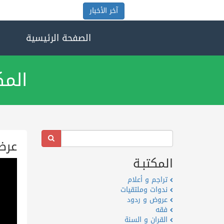
آخر الأخبار
الصفحة الرئيسية
المك
عرض
المكتبـة
تراجم و أعلام
ندوات وملتقيات
عروض و ردود
فقه
القران و السنة