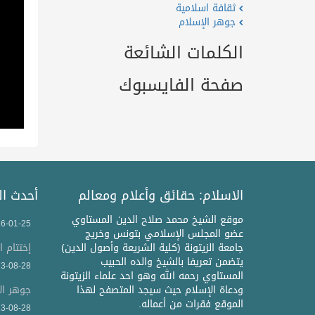
ثقافة اسلامية
جوهر الإسلام
الكلمات الشائعة
صفحة الفايسبوك
الاسلام: حقائق وأعلام ومعالم
أحدث ال
موقع الشيخ محمد صلاح الدين المستاوي
6-01-25
عضو المجلس الإسلامي بتونس وخريج
جامعة الزيتونة (كلية الشريعة وأصول الدين)
إختتام ا
يتضمن تعريفا بالشيخ والده الحبيب
3-08-28
المستاوي رحمه الله وهو احد علماء الزيتونة
ودعاة الإسلام حيث سيجد المتصفح لهذا
جوهر ال
الموقع فقرات من أعماله.
3-08-28