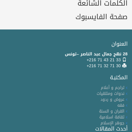
الكلمات الشائعة
صفحة الفايسبوك
العنوان
28 نهج جمال عبد الناصر –تونس
+216 71 43 21 33
+216 71 32 71 30
المكتبـة
تراجم و أعلام
ندوات وملتقيات
عروض و ردود
فقه
القران و السنة
ثقافة اسلامية
جوهر الإسلام
أحدث المقالات