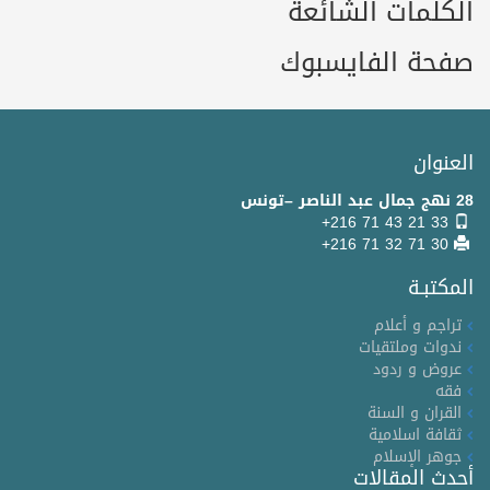
الكلمات الشائعة
صفحة الفايسبوك
العنوان
28 نهج جمال عبد الناصر –تونس
+216 71 43 21 33
+216 71 32 71 30
المكتبـة
تراجم و أعلام
ندوات وملتقيات
عروض و ردود
فقه
القران و السنة
ثقافة اسلامية
جوهر الإسلام
أحدث المقالات