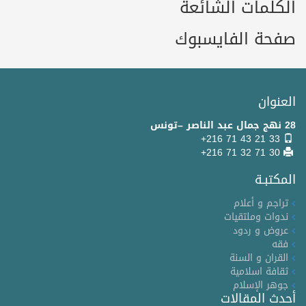
الكلمات الشائعة
صفحة الفايسبوك
العنوان
28 نهج جمال عبد الناصر –تونس
+216 71 43 21 33
+216 71 32 71 30
المكتبـة
تراجم و أعلام
ندوات وملتقيات
عروض و ردود
فقه
القران و السنة
ثقافة اسلامية
جوهر الإسلام
أحدث المقالات