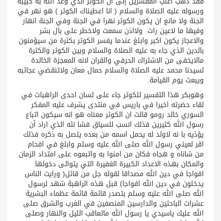
فقد ذهب اغلب المفسرين إلى ان الكوثر الذي وعد الله به حبيبه
ورسوله عليه الصلاة والسلام ( انا اعطيناك الكوثر ) هو نهر في
الجنة ولا مانع ان يكون الكوثر نهرا في الجنة وفي الجنة انهار
وفيها ما لاعين رات ولااذن سمعت ولاخطر على بال بشر
والاعجاز يكون اكبر وابلغ عندما يفسر الكوثر بكثرة من سيؤمنون
بالدين الذي جاء به عليه الصلاة والسلام وبين الكوثر والكثرة
مالايخفى من الاشتراك الحرفي والقران لانه المعجزة الخالدة
لسيدنا محمد عليه الصلاة والسلام حمال معان ولاتنقضي عجائبه
ويبعث يوم القيامة.
وهوبكر هذا التفسير للكوثر جاء على لسان احدى الراهبات في
لقاء حضرته اخيرا في باريس في منتدى يشرف عليه المفكر
السوري خالد رومو قالت ان الكوثر معناه هو انه سيكون اتباع
رسول الله كثيرين فذلك انسب للسياق فشا نئه الذي اراد أن
يؤذيه با نه لاولد له يحمل اسمه من بعده يتصل به ذكره فذلك
اقر لعيني رسول الله صلى الله عليه وسلم وابلغ في افحام
من شاناه و هجاه فكان من امنوا به واتبعوه على امتداد الزمان
والمكان بهذه الاعداد الكبيرة الغفيرة التي يتوالى دخولها
افواجا في دين الله مصداقا لقوله جل من قائل( ورايت الناس
يدخلون في دين الله افواجا) قبل هذه الراهبة شهد لرسول
الله صلى الله عليه وسلم بتصدر قائمة قائمة عظماء البشرية
عشرات الباحثين والدارسين المنصفين في الغرب والشرق صلى
الله عليك ياسيدي يا رسول الله ماتعاقب الليل والنهار وصلى