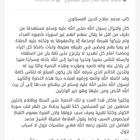
الأستاذ محمد صلاح الدين المستاوي
2019-12-18
كتب محمد صلاح الدين المستاوي
كان ولايزال رسول الله صلى الله عليه وسلم مستهدفا من
طرف من اقل ما يقال عنهم انهم غير اسوياء ناصبوه العداء
ولم يتركوا نقيصة اومذمة إلا والصقوها به ولكنه عليه الصلاة
لم يعبا بهم ومضى في طريقه بعزيمة وثبات رافضا كل اغراء
وصامدا امام كل تهديد لا يتزعزع على ثقة بان من اصطفاه
وارسله للناس بشيرا ونذيرا وداعيا إلى الله باذنه وسراجا منيرا
لن يتخل عنه وانه ناصره ومؤيده وهذه النصرة والتا ييد له
وللدين الخاتم الذي شرفه الله بان يكون المبلغ له للناس كافة
وقد اكمله الله واتمه ورضيه لعباده دينا هذه النصرة والتاييد
لرسول الله صلى الله عليه وسلم لن ينقطع مددها إلى أن يرث
الله الأرض ومن عليها وهو خير الوارثين.
وكثيرا ماكان هذا المدد و تلك النصرة على السنة وباقلام باحثين
منصفين من غير المسلمين كلنا تقريبا يحفظ عن ظهر قلب سورة
الكوثر وكلنا تقريبا يعرف سبب نزولها ولان العبرة بعموم اللفظ
لابخصوص السبب وكما يقول العلامة فضيلة الشيخ محمد
الفاضل ابن عاشور رحمه الله فهي مناسبات نزول لا اسباب
نزول.