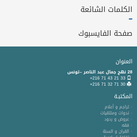
الكلمات الشائعة
صفحة الفايسبوك
العنوان
28 نهج جمال عبد الناصر –تونس
+216 71 43 21 33
+216 71 32 71 30
المكتبـة
تراجم و أعلام
ندوات وملتقيات
عروض و ردود
فقه
القران و السنة