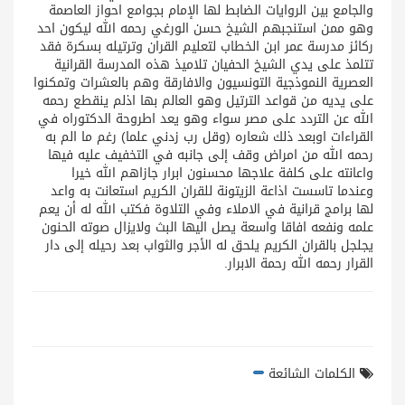
والجامع بين الروايات الضابط لها الإمام بجوامع احواز العاصمة
وهو ممن استنجبهم الشيخ حسن الورغي رحمه الله ليكون احد
ركائز مدرسة عمر ابن الخطاب لتعليم القران وترتيله بسكرة فقد
تتلمذ على يدي الشيخ الحفيان تلاميذ هذه المدرسة القرانية
العصرية النموذجية التونسيون والافارقة وهم بالعشرات وتمكنوا
على يديه من قواعد الترتيل وهو العالم بها اذلم ينقطع رحمه
الله عن التردد على مصر سواء وهو يعد اطروحة الدكتوراه في
القراءات اوبعد ذلك شعاره (وقل رب زدني علما) رغم ما الم به
رحمه الله من امراض وقف إلى جانبه في التخفيف عليه فيها
واعانته على كلفة علاجها محسنون ابرار جازاهم الله خيرا
وعندما تاسست اذاعة الزيتونة للقران الكريم استعانت به واعد
لها برامج قرانية في الاملاء وفي التلاوة فكتب الله له أن يعم
علمه ونفعه افاقا واسعة يصل اليها البث ولايزال صوته الحنون
يجلجل بالقران الكريم يلحق له الأجر والثواب بعد رحيله إلى دار
القرار رحمه الله رحمة الابرار.
الكلمات الشائعة