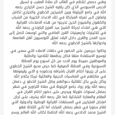
وهي حصص تنتظم في الغالب اثر صلاة المغرب و تسبق
الدرس الاسبوعي الذي كان يلقيه الشيخ حسن الخياري رحمه
الله في جامع الزيتونة وبين الشيخين الخطوي والخياري تكامل
وتعاون اتى ثمرته المباركة في تلك الاعداد الكبيرة من الشباب
والكهول والشيوخ الذين تخرجوا من هذه الاملاءات القرانية
التي هي امتداد لحركة الشيخ عبد العزيز الباوندي رحمه الله
في ثلاثينيات واربعينيات القرن الماضي والني توسعت لتصل إلى
عديد المدن والقرى داخل البلاد تعلق التونسيون أهل العاصمة
واحوازها بالشيخ الخطوي رحمه الله.
وكانوا حريصين على الحضور في حلقات الاملاء التي سعى في
توسيع الاستفادة منها فكان ينظمها للتلاميذ والطلبة
والموظفين صبيحة يوم الاحد من كل اسبوع يوم العطلة
الاسبوعية وفي العطلة الصيفية كما حرص محبو الشيخ الخطوي
على أن يزينوا اختام القران باشرافه وحضوره و التي يقيمونها
في منازلهم في المناسبات الدينية والعائلية تبركا بكلام الله
وكان يلبي بكل تلقائية دعواتهم وظل الشيخ الخطو ي دغمان
رحمه الله يؤم رواد جامع الزيتونة في صلاة التراويح في شهر
رمضان لسنوات طويلة ويحرص على حضور اختام القران في
المقام والمغارة الشاذلية كما ظل رحمه الله يشرف على لجان
امتحان المتبارين في المسابقات القرانية الوطنية والدولية التي
تقام سنويا في شهر رمضان المبارك أما ثاني الثلاثة فهو
الشيخ محمد الدلاعي رحمه الله الحافظ لكتاب الله العالم برسم