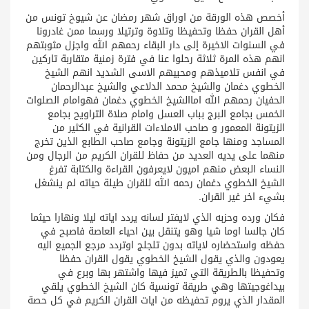
أخصص هذه الورقة من اوراق شهر رمضان عن شيوخ تونس من
أهل القران حفظا وتحفيظا وتلاوة وترتيلا ورسما ممن غادرونا
في السنوات الاخيرة إلى دار البقاء رحمهم الله واجزل مثوبتهم
انهم هذه المرة ثلاثة رحلوا عنا في فترة زمنية متقاربة تاركين
في انفس تلاميذهم ومحبيهم الاسى الشديد انهم الشيخ
الخطوي دغمان والشيخ محمد الدلاعي والشيخ عبدالرحمان
الحفيان رحمهم الله اماالشيخ الخطوي دغمان فهوامام الصلوات
الخمس بجامع البرج بباب العسل وامام صلاة التراويح بجامع
الزيتونة المعمور و صاحب الاملاءات القرانية في الكثير من
المساجد ومنها جامع الزيتونة وجامع صاحب الطابع الذين تخرج
منهما على يديه العديد من حفاظ للقران الكريم من الرجال ومن
النساء البعض منهم اميون لايعرفون القراءة والكتابة تفرغ
الشيخ الخطوي دغمان رحمه الله للقران طيلة حياته لم ينشغل
بشيء اخر غير القران.
فكان ورده وحزبه الذي لايفتر لسانه يردد اياته ليلا ونهارا حيثما
كان جالسا اوما شيا وهو يتنقل بين احياء العاصة فاصبح في
حفظه واستحضاره لاياته بدون تلجلج اوتردد مرجع الجميع اليه
يعودون والذي يقول الشيخ الخطوي يقول القران حفظا
وتحفيظا بالطريقة التي تميز فيها واشتهر بها وبرع في
بيداغوجيتها وهي طريقة تونسية كان الشيخ الخطوي يلقي
المقدار الذي يروم تحفيظه من ايات القران الكريم في كل حصة