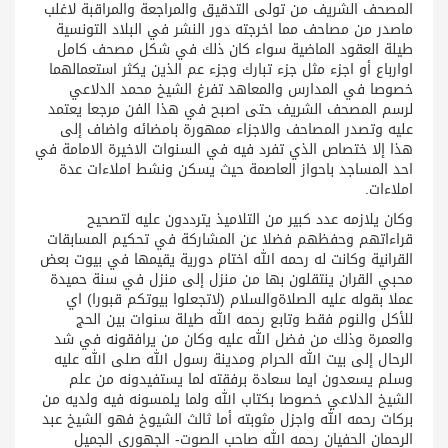
المصحف الشريف من تولى التدقيق والمراجعة والمراقبة لاغلب
ماصدر من مصاحف مما اخرجته دور النشر في البلاد التونسية
طيلة العقود الماضية سواء كان ذلك في شكل مصحف كامل
اوارباع أو اجزء مثل جزء تبارك وجزء عم الذين يكثر استعمالهما
خصوصا في المدارس والمعاهد تفرغ الشيخ محمد الدلاعي
لرسم المصحف الشريف حتى اصبح في هذا الفن مرجعا يعتمد
عليه وتصدر المصاحف والاجزاء ممهورة بامضائه واضاف إلى
هذا إلا ختصاص الذي تفرد فيه في السنوات الاخيرة الامامة في
احد المساجد باحواز العاصمة حيث يسكن ونشط املاءات عدة
املاءات.
وكان يلازمه عدد كبير من التلاميذ يترددون عليه لتصحيح
قراءاتهم وحفظهم فضلا عن المشاركة في تحكيم المسابقات
القرانية وكانت له رحمه الله اختام دورية يقيمها في بيوت بعض
محبي القران ينتقلون بها من منزل إلى منزل في سنة حميدة
عملا بقوله عليه الصلاةوالسلام (لاتجعلوا بيوتكم قبورا) اي
للأكل والنوم فقط وتابع رحمه الله طيلة سنوات بين الحج
والعمرة وذلك من فضل الله عليه وكان من يرافقونه في شد
الرحال إلى بيت الله الحرام ومدينة رسول الله صلى الله عليه
وسلم يسعدون ايما سعادة برفقته لما يستفيدونه من علم
الشيخ الدلاعي خصوصا بكتاب الله ولما يلمسونه فيه ولديه من
بركات رحمه الله واجزل مثوبته أما ثالث الشيوخ فهو الشيخ عبد
الرحمان الحفيان رحمه الله صاحب الصوت- الجهوري الجميل