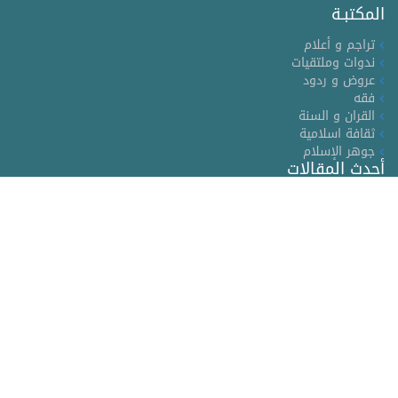
المكتبـة
تراجم و أعلام
ندوات وملتقيات
عروض و ردود
فقه
القران و السنة
ثقافة اسلامية
جوهر الإسلام
أحدث المقالات
2026-01-25
إختتام الموسم الشاذلي 2023
2023-08-28
جوهر الإسلام
2023-08-28
الاسلام: حقائق وأعلام ومعالم
موقع الشيخ محمد صلاح الدين المستاوي عضو المجلس الإسلامي
بتونس وخريج جامعة الزيتونة (كلية الشريعة وأصول الدين) يتضمن
تعريفا بالشيخ والده الحبيب المستاوي رحمه الله وهو احد علماء