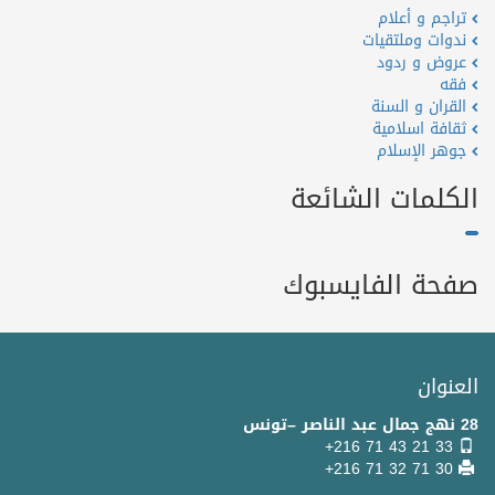
تراجم و أعلام
ندوات وملتقيات
عروض و ردود
فقه
القران و السنة
ثقافة اسلامية
جوهر الإسلام
الكلمات الشائعة
صفحة الفايسبوك
العنوان
28 نهج جمال عبد الناصر –تونس
+216 71 43 21 33
+216 71 32 71 30