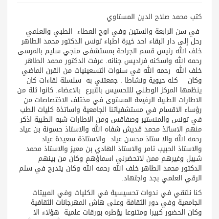
كتب محمد صلاح الدين المستاوي
في سن الرابعة والستين وفي اوج العطاء الطبي والعلمي
رحل إلى دار البقاء احد خيرة اطباء تونس الدكتور محمد الطاهر
خلف الله رئيس قسم الجراحة بمستشفى منجي سليم بالمرسى
رحمه الله واسكنه فراديس جنانه. عرفت الدكتور محمد الطاهر
خلف الله رحمه الله في سنوات التسعينيات من القرن الماضي
وكان كله حيوية ونشاطا . جمعتني به سلسلة لقاءات كان
ينظمها المركز الوطني للتحسيس بالتبرع بالاعضاء. كانوا ثلة من
الاطارات الطبية الرفيعة المستوى في مختلف الاختصاصات من
رؤساء الاقسام في مستشفياتنا الجامعية واساتذة كليات الطب
في تونس والمنستير وصفاقس ومن الاطارات شبه الطبية اذكر
منهم الاساتذ محمد قديش شفاه الله والاستاذ حسونة بن عياد
رحمه الله والا ستاذ محسن عياد والاستاذة سعيدة عياد
والاستاذ الحبيب ثامر والاستاذ الهادي بن معيز والاستاذ محمد
شبيل وغيرهم ممن لاتحضرني اسماؤهم وكان من بينهم
الدكتور محمد الطاهر خلف الله رحمه الله وكان يتدرج في سلم
الرقي العلمي بجد واجتهاد.
كنا نلتقي في ندوات تحسيسية في الكليات وفي المبيتات
الجامعية وفي دور الثقافة وعلى هاش المهرجانات الثقافية
وكان الحضور كبيرا ومتنوعا يؤطره بورقات علمية هؤلاء الا