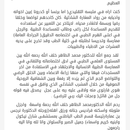
العظيم.
كنت اراه في ملبسه التقليدي( اما برنسا أو كدرونا )بين اخوانه
واحبابه من رواد المغارة الشاذلية .كان كاحدهم تواضعا وخلقا
رضيا وبسمة لاتغادر محياه. لايتاخر عن التعبير عن استعداده
لتقديم المساعدة لكل راغب وطالب للمساعدة الطبية .والرجل
في اعلى الهرم الطبي في اختصاصه الدقيق( الجراحة العامة)
ممارسة وتدريسا لطلبته في كلية الطب وقد تخرج على يديه
العشرات من الاطباء والطبيبات.
لقد جمع الله للدكتور محمد الطاهر خلف الله رحمه الله بين
المستوى العلمي الطبي في ادق اختصاصاته والتفاني في
الممارسة الطبية الانسانية والاجتهاد في الاستفادة من اخر
المستجدات فيها والتي منها زراعة الاعضاء وبين الخلق الرضي
والتواضع الجم الذي لم يزده إلا رفعة وبين الشفافية الروحية
الصوفية من خلال المشرب الشاذلي الذي وافق في نفسه
هوى فارتوى منه ولاقى عليه ربه على عجل يصدق فيه قوله
جل من قائل( وعجلت اليك ربي لترضى) .
رحم الله الدكتورمحمد الطاهر خلف الله رحمة واسعة واجزل
مثوبته واسكنه فراديس جنانه ورزق اهله(زوجته الدكتورة نرجس
بن عمارةرئيسة قسم الطب الباطني بمستشفى شارل نيكول
وابنيه كريم واسماء) جميل الصبر والسلوان وانا لله وانا اليه
راجعون.