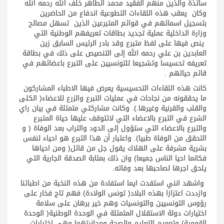
ساتذة والذين منهم الفقيد محمد الطاهر خلف الله رحمه الله
وكان يعقب هذه اللقاءات التطوعية اندفاع من الحاضرين
بتسجيل اسمائهم في قوائم المتبرعين الذين تسهل مصالح
وزارة الداخلية عملية تجديد بطاقات تعريفهم الوطنية التي
ينص فيها على لفظ متبرع وقد بادر الرئيس السابق زين
العابدين بن علي رحمه الله إلى التنصيص على ذلك في بطاقة
تعريفه تحسيسا وتشجيعا للتونسيين على التبرع باعضائهم في
قائم حياتهم .
كانت هذه اللقاءات التحسيسية يعرض فيها الاطباء المشاركون
ما يحققونه من نجاحات في عمليات التبرع والزرع للاعضاء( الكلى
والقلب والقرنية وغيرها.). وكانت مشاركتي متمثلة في بيان راي
الشرع في التبرع بالاعضاء التي لاتتوقف عليها حياة المتبرع
والتبرع بالاعضاء التي ستؤول إلى الدود والتراب بعد الوفاة ( و
التحقق من الوفاة طبيا). واعتبار أن هذا التبرع هو احياء لنفس
بشرية مشرفة على الهلاك يقول جل من قائل( ومن احياها
فكانما احيا الناس جميعا) وان ذلك بمثابة الصدقة الجارية التي
يلحق اجرها لصاحبها بعد وفاته.
واشهد انني استفدت ايما استفادة من هذه النخبة من اطبائنا
وازددت اعتزازا بهذه البلاد( تونس الولادة) فهم تاج فخار على
رؤوس التونسيين والتونسيات وهم خير برهان على سلامة
اختيارات دولة الاستقلال المتمثلة في الوحدة الوطنية( الوحدة
القومية) وتعميم التعليم والصحة ومجانيتهما وهي اختيارات