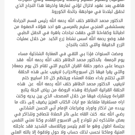
هاهي بعد عقود لاتزال تؤتي ثمارها واخرها هذا النجاح الذي
تحقق لبلادنا في مواجهة جائحة الكورونا.
الدكتور محمد الطاهر خلف الله رحمه الله رئيس قسم الجراحة
بمستشفى المنجي سليم بالمرسى هو احد هؤلاء الصفوة من
اطبائنا وكفاءتنا التي حققت نجاحات باهرة في الحقل الطبي
فقد وضع رحمه الله اسس نشاط زرع الكبد من خلال عمليات
الزرع الدقيقة والتي كللت بالنجاح.
ومضت السنوات فإذا بي التقي في المغارة الشاذلية مساء
يوم الجمعة بالدكتور محمد الطاهر خلف الله رحمه الله فقد
حريصا على حضور حلقة القران الكريم التي تقام كل يوم جمعة(
والتي يقرا فيها كل اسبوع6احزاب) لايغيب على هذه الحلقة
التي تختتم باداء صلاة العشاء وينتظم كل 10 اسابيع ختم
لايغيب الدكتور محمد الطاهر خلف الله رحمه الله عن هذه
الحلقة القرانية المباركة وهذه الروضة من رياض الجنة يتابع
القراءة ويشارك فيها من خلال المصحف الذي بين يديه وكنت
اراه مستغرقا متفاعلا مع ايات الكتاب العزيز يضيف إلى ذلك ما
يردده من اذكار واوراد وضراعات الإمام أبي الحسن الشاذلي
رضي الله عنه. كنت القاه على ىاثر الصلاة نتصافح ونتذاكر في
بعض مانتذكره ثم نتوادع إلى الاسبوع القادم وكنا نمني النفس
بجلسة اطول وهو ما لفم يتيسر وياللاسف الشديد فقد عاجلته
المنية وماكنا نحسب لذلك حساب ولا حول ولاقوة إلا بالله العلي