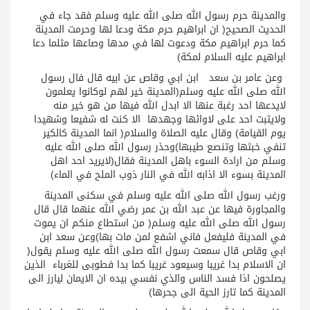
والمدينة حرم رسول الله صلى الله عليه وسلم فقد جاء في
الحديث الصحيح( ان ابراهيم حرم مكة ودعا لها وحرمت المدينة
كما حرم ابراهيم مكة ودعوت لها في مدها وصاعها مثلما دعا
ابراهيم عليه السلام لمكة)
وعن عامر بن سعد ابن ابي وقاص عن ابيه قال فال رسول
الله صلى الله عليه وسلم(المدينة خير لهم لوكانوا يعلمون
لايدعها احد رغبة عنها الا ابدل الله فيها من هو خير منه
ولايثبت احد على لاوائها وجهدها الا كنت له شفيعا وشهيدا
يوم القيامة) وقال عليه الصلاة والسلام( انما المدينة كالكير
تنفي خبثها وتنصع طيبها)وحذر رسول الله صلى الله عليه
وسلم من ارادة السوء باهل المدينة فقال(لايريد احد اهل
المدينة بسوء الا اذابه الله في النار ذوب الملح في الماء)
ورغب رسول الله صلى الله عليه وسلم في سكنى المدينة
والمجاورة فيها عن عبد الله بن عمر رضي الله عنهما قال قال
رسول الله صلى الله عليه وسلم( من استطاع منكم ان يموت
في المدينة فليفعل فاني اشفع لمن مات بها)وعن سعد ابن
ابي وقاص قال سمعت رسول الله صلى الله عليه وسلم يقول(
ان الاسلام بدا غريبا وسيعود غريبا كما بدا فطوبى للغرباء الذين
يصلحون اذا فسد الناس والذي نفسي بيده ان الايمان ليارز الى
المدينة كما تارز الحية الى جحرها)