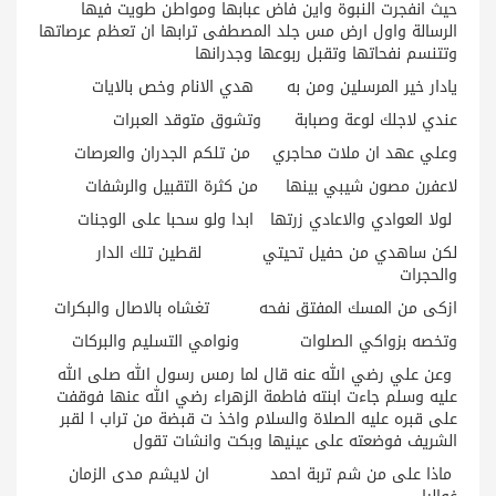
حيث انفجرت النبوة واين فاض عبابها ومواطن طويت فيها
الرسالة واول ارض مس جلد المصطفى ترابها ان تعظم عرصاتها
وتتنسم نفحاتها وتقبل ربوعها وجدرانها
يادار خير المرسلين ومن به هدي الانام وخص بالايات
عندي لاجلك لوعة وصبابة وتشوق متوقد العبرات
وعلي عهد ان ملات محاجري من تلكم الجدران والعرصات
لاعفرن مصون شيبي بينها من كثرة التقبيل والرشفات
لولا العوادي والاعادي زرتها ابدا ولو سحبا على الوجنات
لكن ساهدي من حفيل تحيتي لقطين تلك الدار
والحجرات
ازكى من المسك المفتق نفحه تغشاه بالاصال والبكرات
وتخصه بزواكي الصلوات ونوامي التسليم والبركات
وعن علي رضي الله عنه قال لما رمس رسول الله صلى الله
عليه وسلم جاءت ابنته فاطمة الزهراء رضي الله عنها فوقفت
على قبره عليه الصلاة والسلام واخذ ت قبضة من تراب ا لقبر
الشريف فوضعته على عينيها وبكت وانشات تقول
ماذا على من شم تربة احمد ان لايشم مدى الزمان