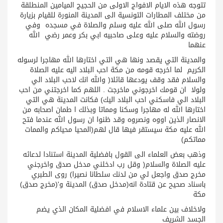
تتوجه هذه الايام الافواج الاولى من الحجيج الميامين المنطلقة
من مختلف المطارات التونسية الى المدينة المنورة للقيام بزيارة
رسول الله صلى الله عليه وسلم والصلاة في مسجده وفي
روضته والسلام عليه وعلى صاحبيه ابي بكر وعمر رضي الله
عنهما
والمدينة التي يقصد ونها هي التي اختارها الله مهاجرا لرسوله
الكريم لما اخرجه قومه من مكة احب البلاد اليه عليه الصلاة
والسلام فقد وقف يودعها قائلا( والله انك لاحب البلاد الي
ولولا ان قومك اخرجوني ماخرجت . اللهم كما اخرجتني من احب
البلاد الي فاسكني احب البلاد اليك) فكانت المدينة هي التي
اختارها الله له مهاجرا وسكنا ومماتا وبذلك ا طمان اصحابه من
الانصار الذين اووه ونصروه وقد ظنوا ان رسول الله عندما فتح
الله عليه مكة سيستقر فيها قال لهم(المحيا محياكم والممات
مماتكم)
وذهب بعض العلماء الى القول بافضلية المدينة استنادا لدعائه
عليه الصلاة والسلام( وقل رب ادخلني مدخل صدق واخرجني
مخرج صدق واجعل لي من لدنك سلطانا نصيرا) روى الطبري
باسناد صحيح عن قتادة انه(مدخل صدق) المدينة و'(مخرج صدق)
مكة
ولاخلاف بين علماء الاسلام في افضلية المكان الذي يضم
الجسد الشريف