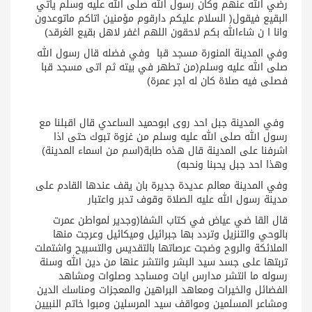
رضي الله عنهم وكان رسول الله صلى الله عليه وسلم ياتي
البقيع فيقول( السلام عليكم دارقوم مؤمنين اتاكم ماتوعدون
وانا ا ن شاءالله بكم لاحقون اللهم اغفر لاهل بقيع الغرقد)
وفي المدينة المنورة مسجد قبا وفي فضله قال رسول الله
صلى الله عليه وسلم(من تطهر في بيته ثم اتى مسجد قبا
فصلى فيه صلاة كان له اجر عمرة)
وفي المدينة جبل احد روى ابوحميد الساعدي قال اقبلنا مع
رسول الله صلى الله عليه وسلم من غزوة تبوك حتى اذا
اشرفنا على المدينة قال هذه طابة(اسم من اسماء المدينة)
وهذا احد جبل يحبنا ونحبه)
وفي المدينة معالم عديدة جديرة بان يقف عندها القادم على
مدينة رسول الله عليه الصلاة وقوف تدبر واعتبار
قال القا ضي عياض في كتاب الشفا(وجدير لمواطن عمرت
بالوحي والتنزيل وتردد بها جبرائيل وميكائيل وعرجت منها
الملائكة والروح وضجت عرصاتها بالتقديس والتسبيح واشتملت
تربتها على جسد سيد البشر وانتشر عنها من دين الله وسنة
رسوله ما انتشر مدارس ايات ومساجد وصلوات ومشاهد
الفضائل والخيرات ومعاهد البراهين والمعجزات ومناسك الدين
ومشاعر المسلمين ومواقف سيد المرسلين ومبوا خاتم النبيين