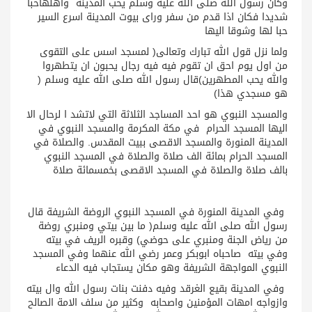
وكان رسول الله صلى الله عليه وسلم يحب المدينة واهلهاحبا
شديدا فكان اذا قدم من سفر وراى بيوت المدينة اسرع السير
حبا لها وشوقا اليها
ولما نزل قول الله تبارك وتعالى( لمسجد اسس على التقوى
من اول يوم احق ان تقوم فيه فيه رجال يحبون ان يتطهروا
والله يحب المطهرين)قال رسول الله صلى الله عليه وسلم (
هو مسجدي هذا)
والمسجد النبوي هو احد المساجد الثلاثة التي لاتشد ا لرحال الا
اليها المسجد الحرام في مكة المكرمة والمسجد النبوي في
المدينة المنورة والمسجد الاقصى ببيت المقدس. والصلاة في
المسجد الحرام بمائة الف صلاة والصلاة في المسجد النبوي
بالف صلاة والصلاة في المسجد الاقصى بخمسمائة صلاة
وفي المدينة المنورة في المسجد النبوي الروضة الشريفة قال
رسول الله صلى الله عليه وسلم( ما بين بيتي ومنبري روضة
من رياض الجنة ومنبري على حوضي) وقبره الريف في بيته
وفي بيته صاحباه ابوبكر وعمر رضي الله عنهما وفي المسجد
النبوي المواجهة الشريفة وهو مكان يستجاب فيه الدعاء
وفي المدينة بقيع الغرقد وفيه دفنت بنات رسول الله وال بيته
وازواجه امهات المؤمنين واصحابه وكثير من سلف الامة الصالح