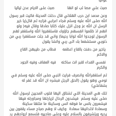
غواليا
صبت علي مصا ئب لو انها صبت على الايام عدن لياليا
وعن محمد ابن حرب الهلالي قال دخلت المدينة فاتيت قبر رسول
الله صلى الله عليه وسلم فجاء اعرابي فزاره ثم قال(يا خير
الرسل ان الله عز وجل انزل عليك كتابا صادقا وقال فيه( ولو
انهم اذ ظلموا انفسهم جاؤوك فاستغفروا الله واستغفر لهم
الرسول لوجدوا الله توابا رحيما) واني قد جئت مستغفرا ربي من
ذنوبي مستشفعا بك الى ربي وانشا يقول
ياخير من دفنت بالقاع اعظمه فطاب من طيبهن القاع
والاكم
نفسي الفداء لقبر انت ساكنه فيه العفاف وفيه الجود
والكرم
ثم استغفرالله وانصرف فرايت النبي صلى الله عليه وسلم في
نومي وهو يقول (الحق الرجل فبشره ان الله قد غفر له
بشفاعتي)
تلك هي المدينة التي تشتاق اليها قلوب المحبين لرسول الله
صلى عليه وسلم فيشدون الرحال لزيارتها ومجاورته فيها
فيشعرون بانس ما فوقه انس وسكينة ما مثلها سكينة
وسعادة لاتدانيها سعادة وكيف لا وهم صباح مساء يقفون بين
يديه ويتشرفون بالسلام عليه وعلى صاحبيه فتسمع ارواحهم رد