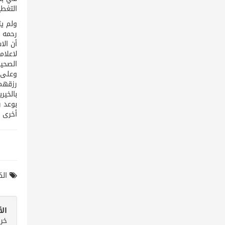
التغطي
ولم يث
رحمه ا
أن الا
لاعلام
الصحية
وعلى ا
رزقهم 
بالخي
بوعد ر
أخرى 
الك
ال
خر