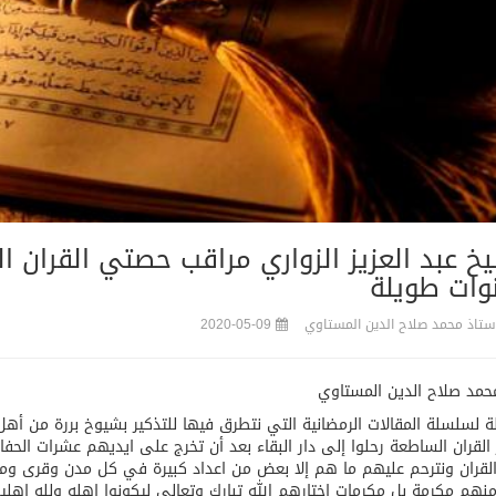
خ عبد العزيز الزواري مراقب حصتي القران ال
وات طويلة
أستاذ محمد صلاح الدين المستاوي
2020-05-09
حمد صلاح الدين المستاوي
 لسلسلة المقالات الرمضانية التي نتطرق فيها للتذكير بشيوخ بررة من أهل 
ر القران الساطعة رحلوا إلى دار البقاء بعد أن تخرج على ايديهم عشرات ال
لقران ونترحم عليهم ما هم إلا بعض من اعداد كبيرة في كل مدن وقرى وم
نهم مكرمة بل مكرمات اختارهم الله تبارك وتعالى ليكونوا اهله ولله اهلي