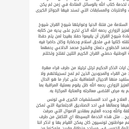
 لخدمة كتاب الله بالوسائل المتاحة في زمن لم يكن
والانترنات والمسابقات التي تسند فيها الجوائز الكبرى
السلامة من فتنة الدنيا وغوايتها شيوخ القران شيوخ
لعزيز الزواري رحمه الله الذي تخرج على يديه من كتابه
دة شيوخ القران أن يقيموا حفلا بهيجا لمن يتم حفظ
قته كتابيا في ملحق اسلام وحضارة وكان حاضرا فيه
خ محمد الخطوي دغمان والشيخ محمد الدلاعي رحمهما
 الوطنية حصتي القران الكريم اللتين تفتتح وتختتم
 ايات الذكر الحكيم ترتل ترتيلا من طرف قراء مهرة
 من القراء والمجودين الذين لم تمح تسجيلاتهم ولا
ستفيد منها الاجيال المتعاقبة على غرار ما هو الحال
يز الزواري رحمه الله ظل يقوم بعملية المراقبة بما
 به مرض اقتضى معالجته والعناية المركزة به.
من العلاج في احد المستشفيات الكبرى في تونس
يها وعمالها في احد الصناديق الاجتماعية التي تمكن
فة والله وحده العليم بمقادير الاموال التي صرفت
تهريج... مثل هذه الخدمة البسيطة اي التكفل من طرف
مواطنون تونسيون كان يمكن القيام بها و اذكر اننا
ة ائمة الخمس في مساجد منطقة مقرين وتمكنوا من