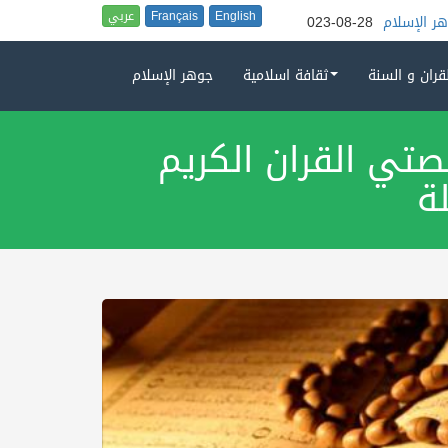
English
Français
عربي
م
2023-08-28
إختتام الموسم الشاذلي 2023
2023-08-28
لقران و السنة
ثقافة اسلامية
جوهر الإسلام
صتي القران الكريم
ة