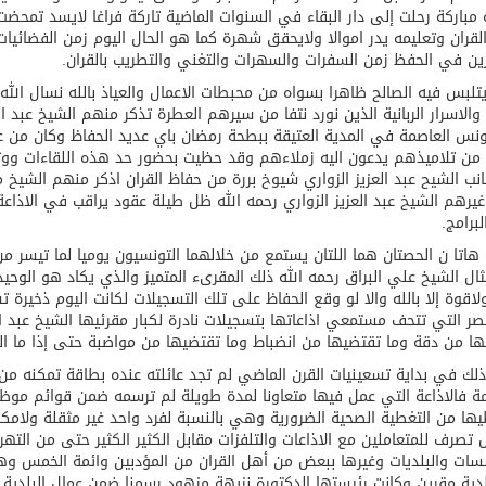
مباركة رحلت إلى دار البقاء في السنوات الماضية تاركة فراغا لايسد تمحضت
لقران وتعليمه يدر اموالا ولايحقق شهرة كما هو الحال اليوم زمن الفضائيات 
رين في الحفظ زمن السفرات والسهرات والتغني والتطريب بالقران.
تلبس فيه الصالح ظاهرا بسواه من محبطات الاعمال والعياذ بالله نسال الله 
 والاسرار الربانية الذين نورد نتفا من سيرهم العطرة تذكر منهم الشيخ عبد ا
س العاصمة في المدية العتيقة ببطحة رمضان باي عديد الحفاظ وكان من عا
ن من تلاميذهم يدعون اليه زملاءهم وقد حظيت بحضور حد هذه اللقاءات ووث
نب الشيح عبد العزيز الزواري شيوخ بررة من حفاظ القران اذكر منهم الشي
غيرهم الشيخ عبد العزيز الزواري رحمه الله ظل طيلة عقود يراقب في الاذاعة
لبرامج.
هاتا ن الحصتان هما اللتان يستمع من خلالهما التونسيون يوميا لما تيسر من
ال الشيخ علي البراق رحمه الله ذلك المقرىء المتميز والذي يكاد هو الوحيد
اقوة إلا بالله والا لو وقع الحفاظ على تلك التسجيلات لكانت اليوم ذخيرة ت
 التي تتحف مستمعي اذاعاتها بتسجيلات نادرة لكبار مقرئيها الشيخ عبد العز
ا من دقة وما تقتضيها من انضباط وما تقتضيها من مواضبة حتى إذا ما الم
ذلك في بداية تسعينيات القرن الماضي لم تجد عائلته عنده بطاقة تمكنه 
ة فالاذاعة التي عمل فيها متعاونا لمدة طويلة لم ترسمه ضمن قوائم موظف
ها من التغطية الصحية الضرورية وهي بالنسبة لفرد واحد غير مثقلة ولامكل
ل تصرف للمتعاملين مع الاذاعات والتلفزات مقابل الكثير الكثير حتى من ال
ات والبلديات وغيرها ببعض من أهل القران من المؤدبين وائمة الخمس وهم 
دية مقرين وكانت رئيستها الدكتورة نزيهة مزهود رسمنا ضمن عمال البلدي