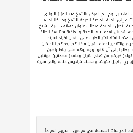
الملايين يوم الم المرض بالشيخ عبد العزيز الزواري
تباه إلى الحالة الصحية الحرجة للشيخ وما كنا نحسب
ورية يتصل بالجريدة ويطلب عنوان وهاتف اسرة الشيخ
مد قديش امده الله بالصحة والعافية بمتا بعة الحالة
هذه اللفتة الاثر الطيب على انفس افراد اسرته
ام والتقدير لحملة القران فاغلبهم رحمهم الله كان
انية وظلوا إلى أن لاقوا وجه ربهم على رباط راضين
قوله( خيركم من تعلم القران وعلمه) مصدقين موقنين
الزواري واجزل مثوبته واسكنه فراديس جنانه والى سيرة
ادة الدراسات المعمقة في موضوع : شروح الموطأ