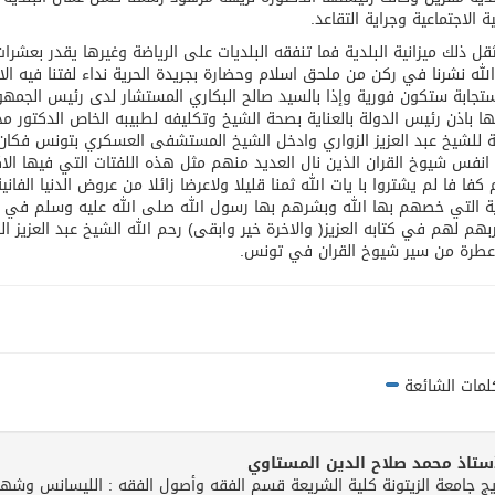
ة الاجتماعية وجراية التقاعد.
قل ذلك ميزانية البلدية فما تنفقه البلديات على الرياضة وغيرها يقدر بعشرات 
لله نشرنا في ركن من ملحق اسلام وحضارة بجريدة الحرية نداء لفتنا فيه الان
ستجابة ستكون فورية وإذا بالسيد صالح البكاري المستشار لدى رئيس الجمه
ها باذن رئيس الدولة بالعناية بصحة الشيخ وتكليفه لطبيبه الخاص الدكتور مح
 للشيخ عبد العزيز الزواري وادخل الشيخ المستشفى العسكري بتونس فكان ل
نفس شيوخ القران الذين نال العديد منهم مثل هذه اللفتات التي فيها الاكر
كفا فا لم يشتروا با يات الله ثمنا قليلا ولاعرضا زائلا من عروض الدنيا الف
رية التي خصهم بها الله وبشرهم بها رسول الله صلى الله عليه وسلم في 
بهم لهم في كتابه العزيز( والاخرة خير وابقى) رحم الله الشيخ عبد العزيز 
عطرة من سير شيوخ القران في تونس.
لمات الشائعة
أستاذ محمد صلاح الدين المستاوي
يج جامعة الزيتونة كلية الشريعة قسم الفقه وأصول الفقه : الليسانس وشه