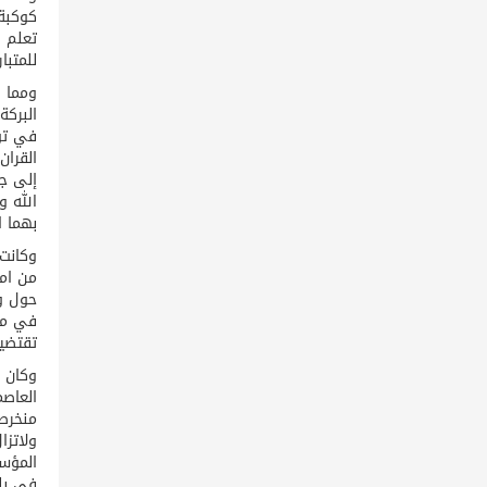
كوكبة 
تعلم ا
للمتبا
ومما ي
البركة
في تون
القرا
إلى جا
الله و
بهما ا
وكانت 
من امث
حول ول
في مصر
تقتضيه
وكان 
العاصم
منخرطي
ولاتزا
المؤسس
في بل