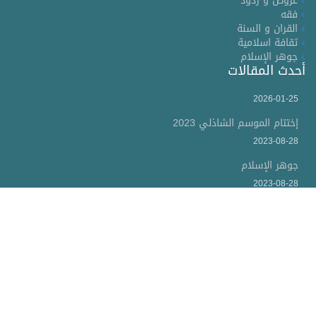
عروض و ردود
فقه
القران و السنة
ثقافة اسلامية
جوهر الإسلام
أحدث المقالات
2026-01-25
إختتام الموسم الشاذلي 2023
2023-08-28
جوهر الإسلام
2023-08-28
الاسلام: حقائق وأعلام ومعالم
موقع الشيخ محمد صلاح الدين المستاوي عضو المجلس الإسلامي
بتونس وخريج جامعة الزيتونة (كلية الشريعة وأصول الدين) يتضمن
تعريفا بالشيخ والده الحبيب المستاوي رحمه الله وهو احد علماء
الزيتونة ودعاة الإسلام حيث سيجد المتصفح لهذا الموقع فقرات من
أعماله.