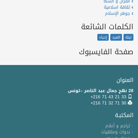
القران و السنة
ثقافة اسلامية
جوهر الإسلام
الكلمات الشائعة
ليلة
العيد
إحياء
صفحة الفايسبوك
العنوان
28 نهج جمال عبد الناصر –تونس
+216 71 43 21 33
+216 71 32 71 30
المكتبـة
تراجم و أعلام
ندوات وملتقيات